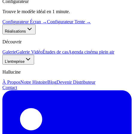
Configurateur
Trouve le modèle idéal en 1 minute.
Configurateur Écran
→
Configurateur Tente
→
Réalisations
Découvrir
Galerie
Galerie Vidéo
Études de cas
Agenda cinéma plein air
L'entreprise
Hallucine
À Propos
Notre Histoire
Blog
Devenir Distributeur
Contact