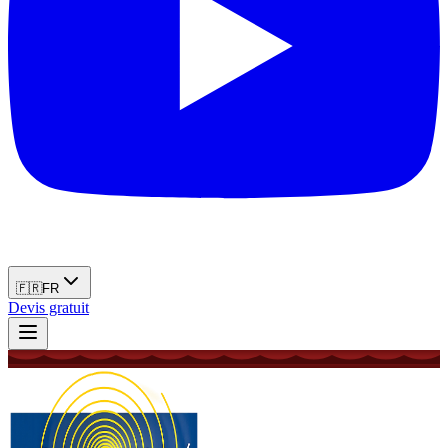
🇫🇷
FR
Devis gratuit