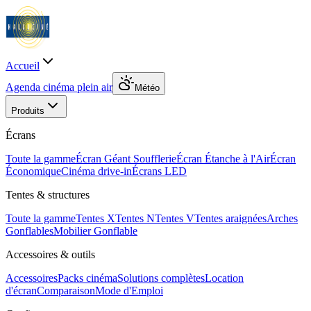
Accueil
Agenda cinéma plein air
Météo
Produits
Écrans
Toute la gamme
Écran Géant Soufflerie
Écran Étanche à l'Air
Écran
Économique
Cinéma drive-in
Écrans LED
Tentes & structures
Toute la gamme
Tentes X
Tentes N
Tentes V
Tentes araignées
Arches
Gonflables
Mobilier Gonflable
Accessoires & outils
Accessoires
Packs cinéma
Solutions complètes
Location
d'écran
Comparaison
Mode d'Emploi