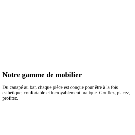
Léger & Compact
Installation rapide
Robuste & Durable
Personnalisable
Notre gamme de mobilier
Du canapé au bar, chaque pièce est conçue pour être à la fois
esthétique, confortable et incroyablement pratique. Gonflez, placez,
profitez.