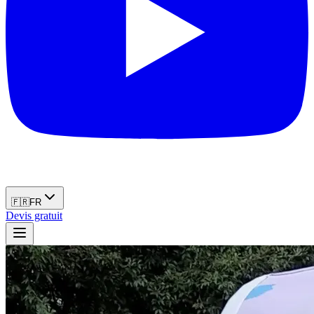
🇫🇷
FR
Devis gratuit