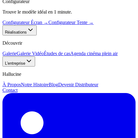
Configurateur
Trouve le modèle idéal en 1 minute.
Configurateur Écran
→
Configurateur Tente
→
Réalisations
Découvrir
Galerie
Galerie Vidéo
Études de cas
Agenda cinéma plein air
L'entreprise
Hallucine
À Propos
Notre Histoire
Blog
Devenir Distributeur
Contact