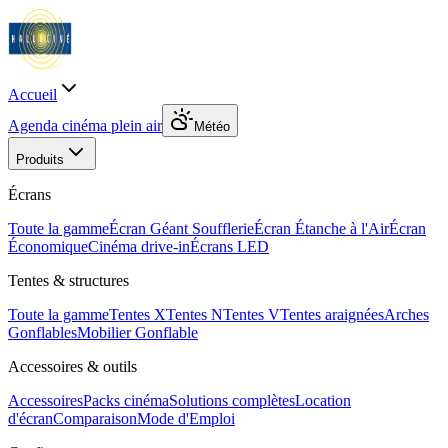
Accueil
Agenda cinéma plein air
Météo
Produits
Écrans
Toute la gamme
Écran Géant Soufflerie
Écran Étanche à l'Air
Écran
Économique
Cinéma drive-in
Écrans LED
Tentes & structures
Toute la gamme
Tentes X
Tentes N
Tentes V
Tentes araignées
Arches
Gonflables
Mobilier Gonflable
Accessoires & outils
Accessoires
Packs cinéma
Solutions complètes
Location
d'écran
Comparaison
Mode d'Emploi