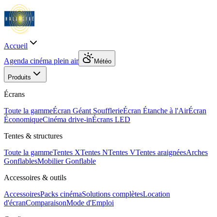
Accueil
Agenda cinéma plein air
Météo
Produits
Écrans
Toute la gamme
Écran Géant Soufflerie
Écran Étanche à l'Air
Écran
Économique
Cinéma drive-in
Écrans LED
Tentes & structures
Toute la gamme
Tentes X
Tentes N
Tentes V
Tentes araignées
Arches
Gonflables
Mobilier Gonflable
Accessoires & outils
Accessoires
Packs cinéma
Solutions complètes
Location
d'écran
Comparaison
Mode d'Emploi