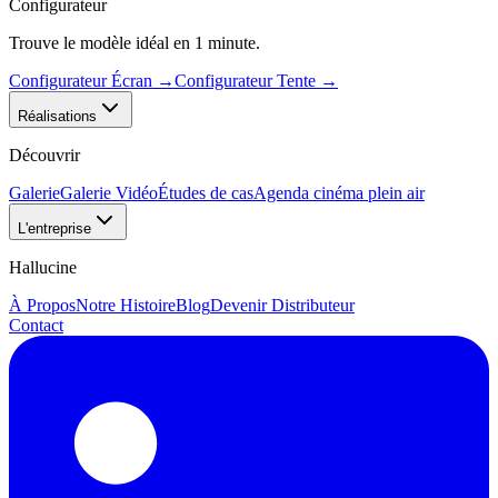
Configurateur
Trouve le modèle idéal en 1 minute.
Configurateur Écran
→
Configurateur Tente
→
Réalisations
Découvrir
Galerie
Galerie Vidéo
Études de cas
Agenda cinéma plein air
L'entreprise
Hallucine
À Propos
Notre Histoire
Blog
Devenir Distributeur
Contact