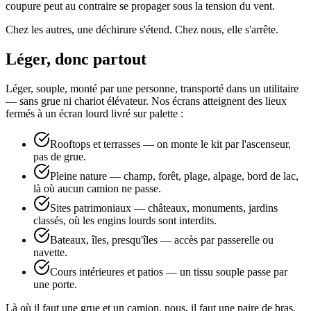
coupure peut au contraire se propager sous la tension du vent.
Chez les autres, une déchirure s'étend. Chez nous, elle s'arrête.
Léger, donc partout
Léger, souple, monté par une personne, transporté dans un utilitaire
— sans grue ni chariot élévateur. Nos écrans atteignent des lieux
fermés à un écran lourd livré sur palette :
Rooftops et terrasses — on monte le kit par l'ascenseur,
pas de grue.
Pleine nature — champ, forêt, plage, alpage, bord de lac,
là où aucun camion ne passe.
Sites patrimoniaux — châteaux, monuments, jardins
classés, où les engins lourds sont interdits.
Bateaux, îles, presqu'îles — accès par passerelle ou
navette.
Cours intérieures et patios — un tissu souple passe par
une porte.
Là où il faut une grue et un camion, nous, il faut une paire de bras.