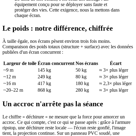
équipement conçu pour se déployer sans faute et
protéger des vies. Cette exigence, nous la mettons dans
chaque écran.
Le poids : notre différence, chiffrée
À taille égale, nos écrans pèsent environ trois fois moins.
Comparaison des poids totaux (structure + surface) avec les données
publiées d'un écran concurrent :
Largeur de toile
Écran concurrent
Nos écrans
Écart
~9 m
145 kg
50 kg
≈ 3× plus léger
~12 m
249 kg
80 kg
≈ 3× plus léger
~16 m
417 kg
180 kg
≈ 2,3× plus léger
~20–22 m
868 kg
280 kg
≈ 3× plus léger
Un accroc n'arrête pas la séance
Le chiffre « déchirure » ne mesure que la force pour amorcer un
accroc. Ce qui compte, c'est ce qui se passe après : grâce à l'armure
ripstop, une déchirure reste locale — l'écran reste gonflé, l'image
tient, la projection continue. Sur un panneau PVC soudé, une