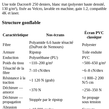
Une toile Dacron® 250 deniers, blanc mat (polyester haute densité,
130 g/m²), fixée au Velcro, lavable en machine, gain 1.2, compatible
4K et laser.
Structure gonflable
Écran PVC
Caractéristique
Nos écrans
classique
Polyamide 6.6 haute ténacité
Fibre
Polyester
(DuPont de Nemours)
Armure
Ripstop
Toile enduite
Enduction
Polyuréthane (PU)
PVC
Poids du tissu
~110–200 g/m²
~500–650 g/m²
Ténacité de la
7–10 cN/dtex
~6–8 cN/dtex
fibre
Résistance à la
~1 800–2 200
~1 120 N (grab)
traction
N/5 cm
Déchirure —
~370 N
~250–350 N
amorce
Déchirure —
Se propage
Stoppée par le ripstop
propagation
sous tension
Abrasion