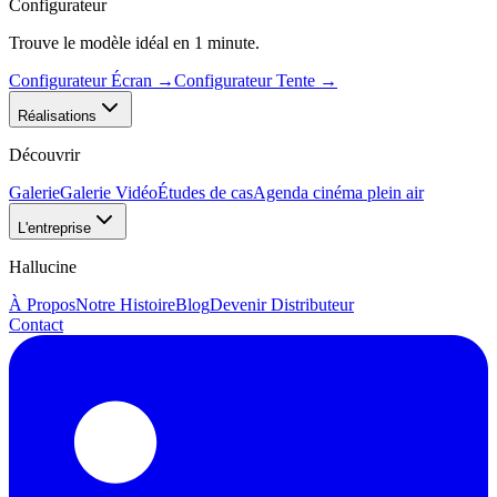
Configurateur
Trouve le modèle idéal en 1 minute.
Configurateur Écran
→
Configurateur Tente
→
Réalisations
Découvrir
Galerie
Galerie Vidéo
Études de cas
Agenda cinéma plein air
L'entreprise
Hallucine
À Propos
Notre Histoire
Blog
Devenir Distributeur
Contact