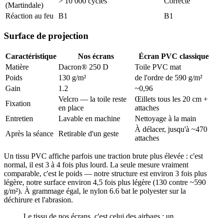
> 10 000 cycles
Correcte
(Martindale)
Réaction au feu
B1
B1
Surface de projection
Caractéristique
Nos écrans
Écran PVC classique
Matière
Dacron® 250 D
Toile PVC mat
Poids
130 g/m²
de l'ordre de 590 g/m²
Gain
1.2
~0,96
Velcro — la toile reste
Œillets tous les 20 cm +
Fixation
en place
attaches
Entretien
Lavable en machine
Nettoyage à la main
À délacer, jusqu'à ~470
Après la séance
Retirable d'un geste
attaches
Un tissu PVC affiche parfois une traction brute plus élevée : c'est
normal, il est 3 à 4 fois plus lourd. La seule mesure vraiment
comparable, c'est le poids — notre structure est environ 3 fois plus
légère, notre surface environ 4,5 fois plus légère (130 contre ~590
g/m²). À grammage égal, le nylon 6.6 bat le polyester sur la
déchirure et l'abrasion.
Le tissu de nos écrans, c'est celui des airbags : un