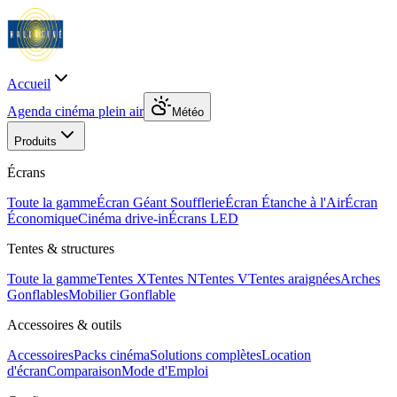
Accueil
Agenda cinéma plein air
Météo
Produits
Écrans
Toute la gamme
Écran Géant Soufflerie
Écran Étanche à l'Air
Écran
Économique
Cinéma drive-in
Écrans LED
Tentes & structures
Toute la gamme
Tentes X
Tentes N
Tentes V
Tentes araignées
Arches
Gonflables
Mobilier Gonflable
Accessoires & outils
Accessoires
Packs cinéma
Solutions complètes
Location
d'écran
Comparaison
Mode d'Emploi