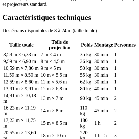
et projecteurs standard.
Caractéristiques techniques
Des écrans disponibles de 8 à 24 m (taille totale)
Toile de
Taille totale
Poids
Montage
Personnes
projection
8,59 m × 6,33 m
7 m × 4 m
35 kg
30 min
1
9,59 m × 6,90 m
8 m × 4,5 m
36 kg
30 min
1
10,59 m × 7,86 m
9 m × 5 m
50 kg
30 min
1
11,59 m × 8,50 m
10 m × 5,5 m
55 kg
30 min
1
12,59 m × 8,60 m
11 m × 5,6 m
62 kg
30 min
1
13,91 m × 9,91 m
12 m × 6,8 m
80 kg
40 min
1
14,91 m × 10,18
13 m × 7 m
90 kg
45 min
2
m
16,23 m × 11,19
110
14 m × 8 m
45 min
2
m
kg
17,23 m × 11,75
180
15 m × 8,5 m
1 h
2
m
kg
20,55 m × 13,60
220
18 m × 10 m
1 h 15
3
m
kg