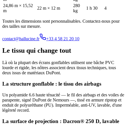
24,86 m × 15,52
280
22 m × 12 m
1 h 30
4
m
kg
Toutes les dimensions sont personnalisables. Contactez-nous pour
des tailles sur mesure.
contact
@
hallucine.fr
+33 4 58 21 20 10
Le tissu qui change tout
Là où la plupart des écrans gonflables utilisent une bâche PVC
lourde et rigide, les nôtres associent deux tissus techniques, tous
deux issus de matériaux DuPont.
La structure gonflable : le tissu des airbags
Un polyamide 6.6 haute ténacité — le fil des airbags et des voiles de
parapente, signé DuPont de Nemours —, tissé en armure ripstop et
enduit de polyuréthane (PU). Imperméable, anti-UV, lavable, d'une
légèreté record.
La surface de projection : Dacron® 250 D, lavable