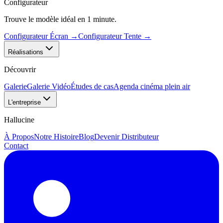
Configurateur
Trouve le modèle idéal en 1 minute.
Configurateur Écran
→
Configurateur Tente
→
Réalisations
Découvrir
Galerie
Galerie Vidéo
Études de cas
Agenda cinéma plein air
L'entreprise
Hallucine
À Propos
Notre Histoire
Blog
Devenir Distributeur
Contact