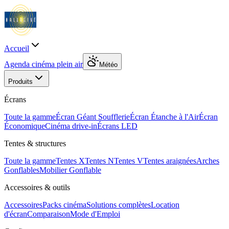
Accueil
Agenda cinéma plein air
Météo
Produits
Écrans
Toute la gamme
Écran Géant Soufflerie
Écran Étanche à l'Air
Écran
Économique
Cinéma drive-in
Écrans LED
Tentes & structures
Toute la gamme
Tentes X
Tentes N
Tentes V
Tentes araignées
Arches
Gonflables
Mobilier Gonflable
Accessoires & outils
Accessoires
Packs cinéma
Solutions complètes
Location
d'écran
Comparaison
Mode d'Emploi