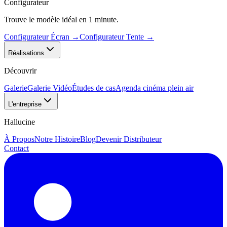
Configurateur
Trouve le modèle idéal en 1 minute.
Configurateur Écran
→
Configurateur Tente
→
Réalisations
Découvrir
Galerie
Galerie Vidéo
Études de cas
Agenda cinéma plein air
L'entreprise
Hallucine
À Propos
Notre Histoire
Blog
Devenir Distributeur
Contact