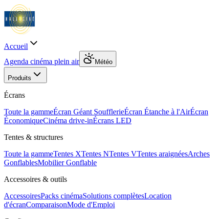
Accueil
Agenda cinéma plein air
Météo
Produits
Écrans
Toute la gamme
Écran Géant Soufflerie
Écran Étanche à l'Air
Écran
Économique
Cinéma drive-in
Écrans LED
Tentes & structures
Toute la gamme
Tentes X
Tentes N
Tentes V
Tentes araignées
Arches
Gonflables
Mobilier Gonflable
Accessoires & outils
Accessoires
Packs cinéma
Solutions complètes
Location
d'écran
Comparaison
Mode d'Emploi