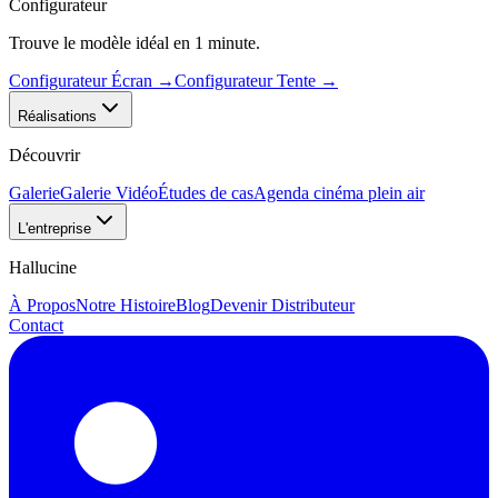
Configurateur
Trouve le modèle idéal en 1 minute.
Configurateur Écran
→
Configurateur Tente
→
Réalisations
Découvrir
Galerie
Galerie Vidéo
Études de cas
Agenda cinéma plein air
L'entreprise
Hallucine
À Propos
Notre Histoire
Blog
Devenir Distributeur
Contact