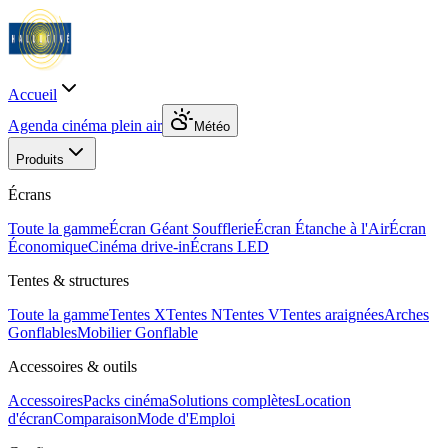
Accueil
Agenda cinéma plein air
Météo
Produits
Écrans
Toute la gamme
Écran Géant Soufflerie
Écran Étanche à l'Air
Écran
Économique
Cinéma drive-in
Écrans LED
Tentes & structures
Toute la gamme
Tentes X
Tentes N
Tentes V
Tentes araignées
Arches
Gonflables
Mobilier Gonflable
Accessoires & outils
Accessoires
Packs cinéma
Solutions complètes
Location
d'écran
Comparaison
Mode d'Emploi